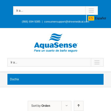
Ir a...
ES
Español
(866) 694-5085
|
consumersupport@drivemedical.com
Ir a...
Ducha
Sort by
Orden