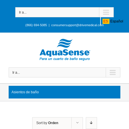
Ir a...
ES
Español
(866) 694-5085
|
consumersupport@drivemedical.com
Ir a...
Asientos de baño
Sort by
Orden