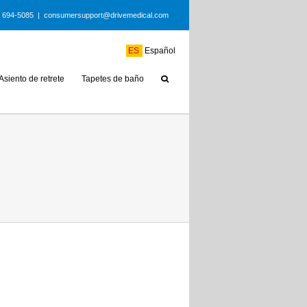
) 694-5085
|
consumersupport@drivemedical.com
ES
Español
Asiento de retrete
Tapetes de baño