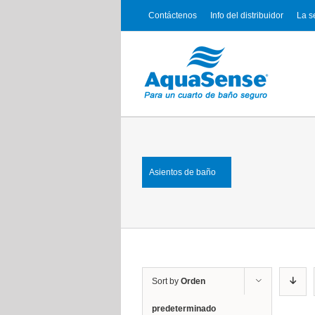
Contáctenos
Info del distribuidor
La s
Asientos de baño
Sort by
Orden
predeterminado