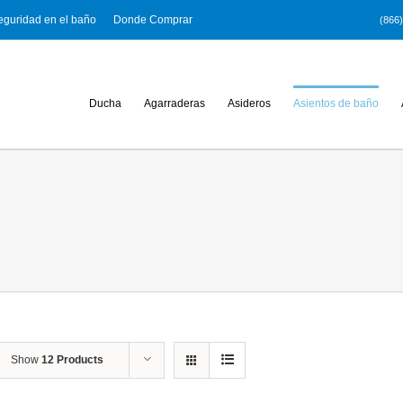
eguridad en el baño
Donde Comprar
(866
Ducha
Agarraderas
Asideros
Asientos de baño
Show
12 Products