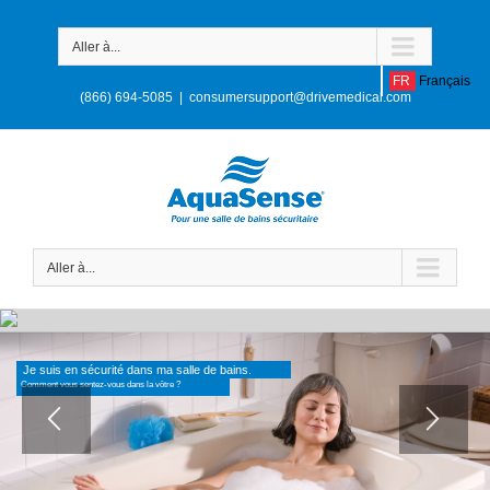
Aller à...
FR
Français
(866) 694-5085
|
consumersupport@drivemedical.com
Aller à...
Je suis en sécurité dans ma salle de bains.
Comment vous sentez-vous dans la vôtre ?