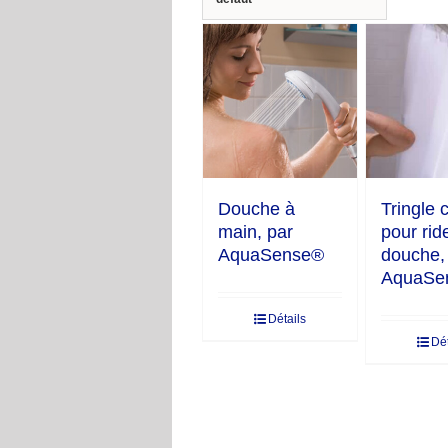
Douche à
Tringle 
main, par
pour rid
AquaSense®
douche,
AquaSe
Détails
Dét