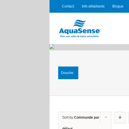
Contact
Info détaillants
Blogue
Douche
Sort by
Commande par
défaut