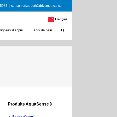
-5085
|
consumersupport@drivemedical.com
FR
Français
oignées d’appui
Tapis de bain
Produits AquaSense®
Barres d'appui