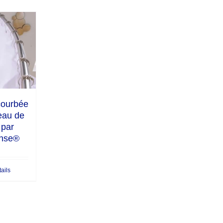
courbée
eau de
 par
nse®
ails