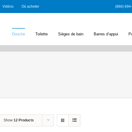
Vidéos
Où acheter
(866) 694
Douche
Toilette
Sièges de bain
Barres d’appui
P
Show
12 Products