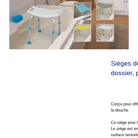
Sièges d
dossier,
Conçu pour offr
la douche.
Ce siège pour l
Le siège est en
surface textur