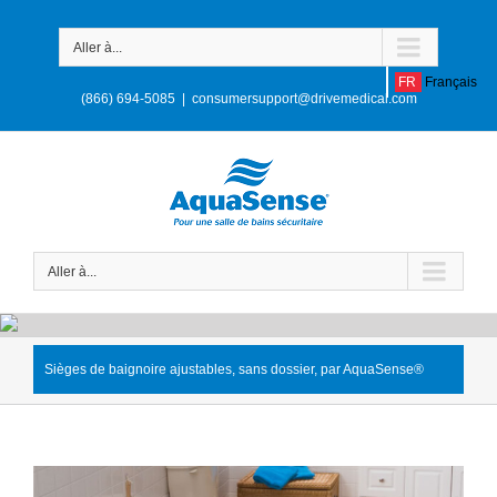
Aller à...
FR
Français
(866) 694-5085
|
consumersupport@drivemedical.com
Aller à...
Sièges de baignoire ajustables, sans dossier, par AquaSense®