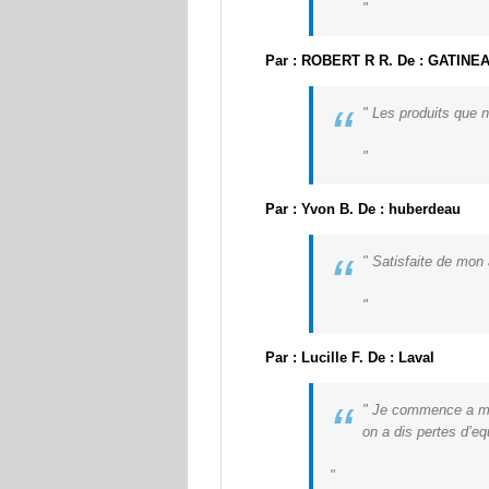
Par : ROBERT R R. De : GATINE
“
Les produits que n
Par : Yvon B. De : huberdeau
“
Satisfaite de mon
Par : Lucille F. De : Laval
“
Je commence a m’en
on a dis pertes d’equ