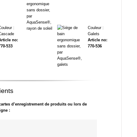
Couleur :
Couleur :
Cascade
Galets
Article no:
Article no:
770-533
770-536
ients
cartes d’enregistrement de produits ou lors de
igne :