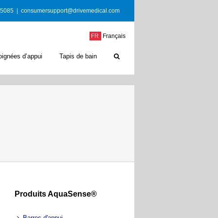
-5085
|
consumersupport@drivemedical.com
FR
Français
oignées d’appui
Tapis de bain
Produits AquaSense®
Barres d'appui