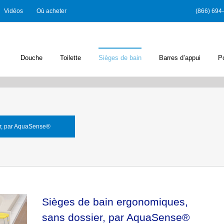
Vidéos
Où acheter
(866) 694
Douche
Toilette
Sièges de bain
Barres d’appui
P
er, par AquaSense®
Sièges de bain ergonomiques,
sans dossier, par AquaSense®