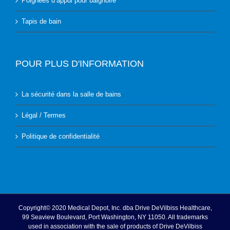
Poignées d’appui pour baignoire
Tapis de bain
POUR PLUS D'INFORMATION
La sécurité dans la salle de bains
Légal / Termes
Politique de confidentialité
Copyright© 2020 Medical Depot, Inc. dba Drive DeVilbiss Healthcare,
99 Seaview Boulevard, Port Washington, NY 11050. All trademarks
used in association with the sale of products of Drive DeVilbiss