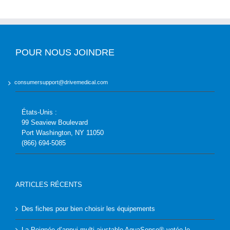
POUR NOUS JOINDRE
consumersupport@drivemedical.com
États-Unis :
99 Seaview Boulevard
Port Washington, NY 11050
(866) 694-5085
ARTICLES RÉCENTS
Des fiches pour bien choisir les équipements
La Poignée d’appui multi-ajustable AquaSense® votée le