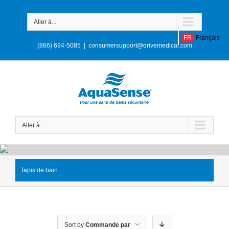
Aller à...
FR
Français
(866) 694-5085
|
consumersupport@drivemedical.com
Aller à...
Tapis de bain
Sort by
Commande par