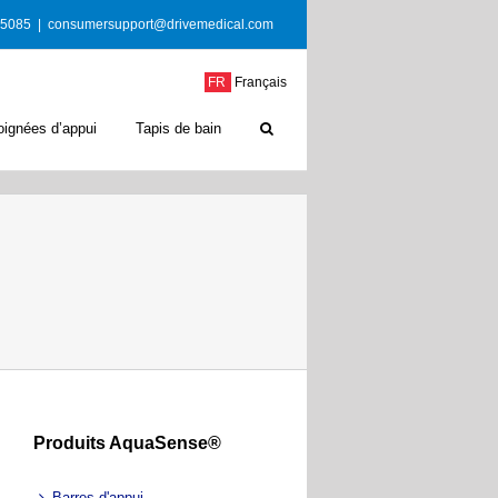
-5085
|
consumersupport@drivemedical.com
FR
Français
oignées d’appui
Tapis de bain
Produits AquaSense®
Barres d'appui