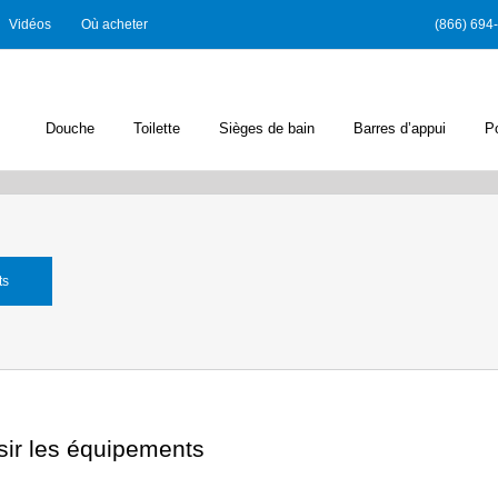
Vidéos
Où acheter
(866) 694
Douche
Toilette
Sièges de bain
Barres d’appui
P
ts
sir les équipements