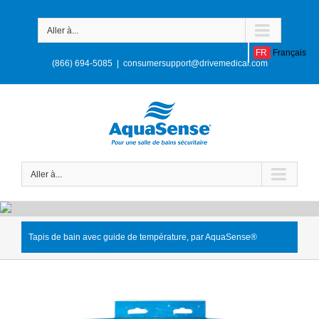
Aller à...
FR
Français
(866) 694-5085
|
consumersupport@drivemedical.com
Aller à...
Tapis de bain avec guide de température, par AquaSense®