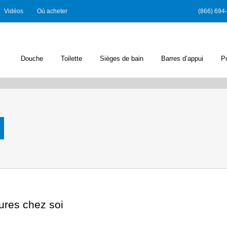
Vidéos
Où acheter
(866) 694
Douche
Toilette
Sièges de bain
Barres d’appui
P
ures chez soi