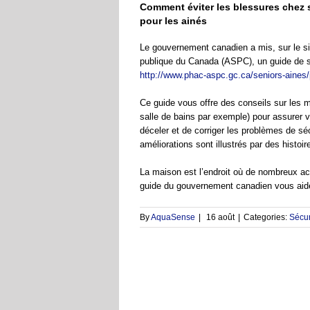
Comment éviter les blessures chez s
pour les ainés
Le gouvernement canadien a mis, sur le si
publique du Canada (ASPC), un guide de séc
http://www.phac-aspc.gc.ca/seniors-aines/p
Ce guide vous offre des conseils sur les m
salle de bains par exemple) pour assurer vo
déceler et de corriger les problèmes de séc
améliorations sont illustrés par des histoi
La maison est l’endroit où de nombreux acc
guide du gouvernement canadien vous aide 
By
AquaSense
|
16 août
|
Categories:
Sécur