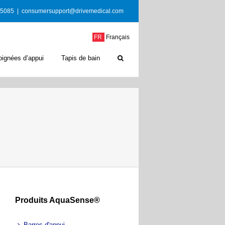
-5085
|
consumersupport@drivemedical.com
FR
Français
oignées d’appui
Tapis de bain
Produits AquaSense®
Barres d'appui