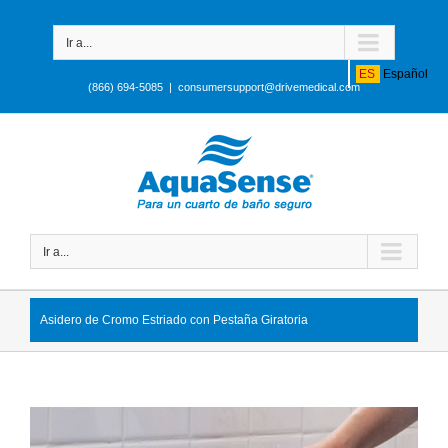
Ir a...
ES
Español
(866) 694-5085
|
consumersupport@drivemedical.com
Ir a...
Asidero de Cromo Estriado con Pestaña Giratoria