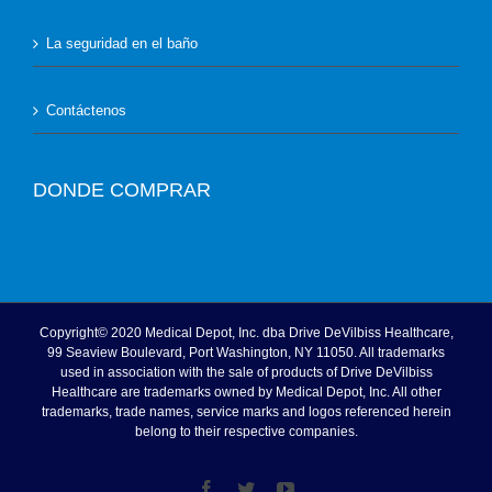
La seguridad en el baño
Contáctenos
DONDE COMPRAR
Copyright© 2020 Medical Depot, Inc. dba Drive DeVilbiss Healthcare,
99 Seaview Boulevard, Port Washington, NY 11050. All trademarks
used in association with the sale of products of Drive DeVilbiss
Healthcare are trademarks owned by Medical Depot, Inc. All other
trademarks, trade names, service marks and logos referenced herein
belong to their respective companies.
Facebook
Twitter
Youtube