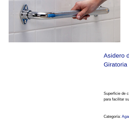
Asidero 
Giratoria
Superficie de c
para facilitar s
Categoría:
Aga