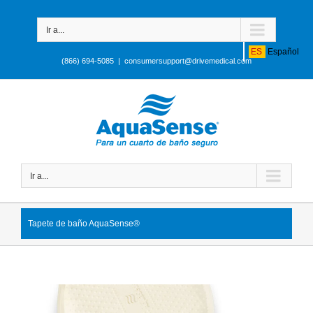
Ir a...
ES
Español
(866) 694-5085
|
consumersupport@drivemedical.com
Ir a...
Tapete de baño AquaSense®