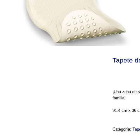
Tapete 
¡Una zona de s
familia!
91.4 cm x 36 c
Categoría:
Tap