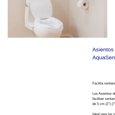
Asientos
AquaSe
Facilita sentar
Los Asientos d
facilitan senta
de 5 cm (2″) (7
Ideal para las 