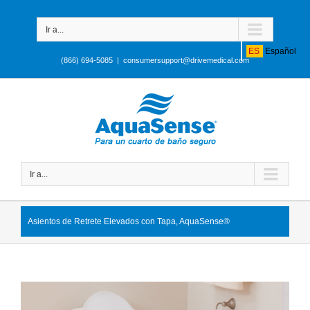
Ir a...
ES
Español
(866) 694-5085
|
consumersupport@drivemedical.com
Ir a...
Asientos de Retrete Elevados con Tapa, AquaSense®