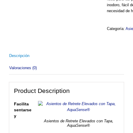
inodoro, fácil d
necesidad de h
Categoría:
Asie
Descripción
Valoraciones (0)
Product Description
Facilita
sentarse
y
Asientos de Retrete Elevados con Tapa,
AquaSense®