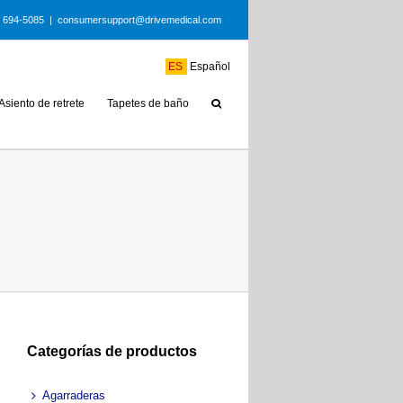
) 694-5085
|
consumersupport@drivemedical.com
ES
Español
Asiento de retrete
Tapetes de baño
Categorías de productos
Agarraderas