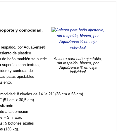
soporte y comodidad,
in respaldo, por AquaSense®
asiento de plástico
Asiento para baño ajustable,
o de baño también se puede
sin respaldo, blanco, por
 superficie con textura,
AquaSense ® en caja
sidero y conteras de
individual
Las patas ajustables
asiento.
omodidad: 8 niveles de 14 "a 21" (36 cm a 53 cm)
" (51 cm x 30,5 cm)
slizante
te a la corrosión
s – Sin látex
as: 5 botones azules
as (136 kg).