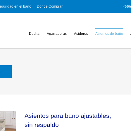
eguridad en el baño
Donde Comprar
(866
Ducha
Agarraderas
Asideros
Asientos de baño
o
Asientos para baño ajustables,
sin respaldo